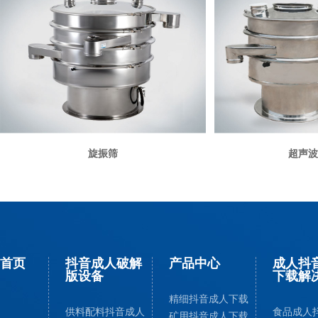
旋振筛
超声波
首页
抖音成人破解
产品中心
成人抖音
版设备
下载解
精细抖音成人下载
供料配料抖音成人
食品成人抖
矿用抖音成人下载