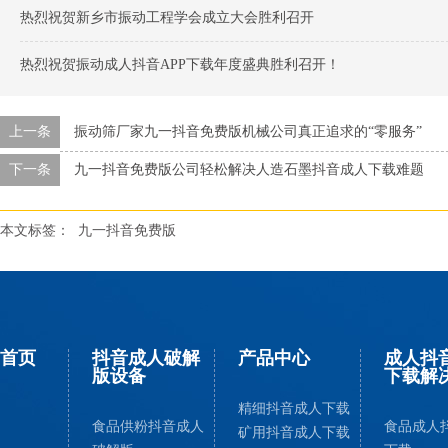
热烈祝贺新乡市振动工程学会成立大会胜利召开
热烈祝贺振动成人抖音APP下载年度盛典胜利召开！
上一条
振动筛厂家九一抖音免费版机械公司真正追求的“零服务”
下一条
九一抖音免费版公司轻松解决人造石墨抖音成人下载难题
本文标签：
九一抖音免费版
首页
抖音成人破解
产品中心
成人抖音
版设备
下载解
精细抖音成人下载
食品供粉抖音成人
食品成人抖
矿用抖音成人下载