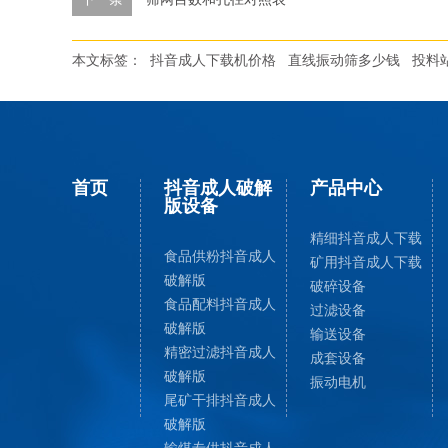
本文标签：
抖音成人下载机价格
直线振动筛多少钱
投料
首页
抖音成人破解
产品中心
版设备
精细抖音成人下载
食品供粉抖音成人
矿用抖音成人下载
破解版
破碎设备
食品配料抖音成人
过滤设备
破解版
输送设备
精密过滤抖音成人
成套设备
破解版
振动电机
尾矿干排抖音成人
破解版