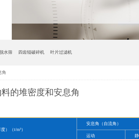
脱水筛
四齿辊破碎机
叶片过滤机
息角
物料的堆密度和安息角
安息角（自流角）
度）（t/m³）
运动
静