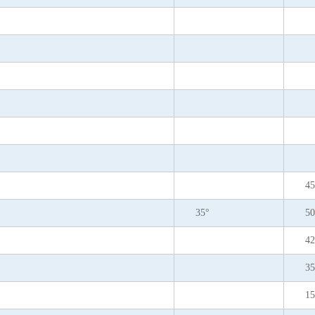
45
35°
50
42
35
15