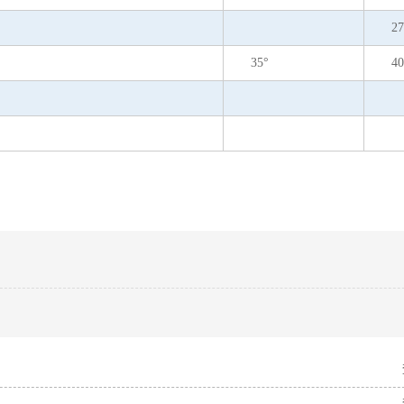
27
35°
40