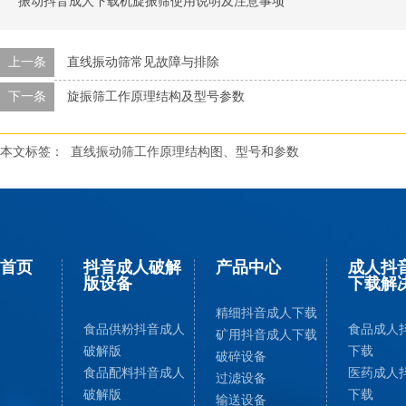
振动抖音成人下载机旋振筛使用说明及注意事项
上一条
直线振动筛常见故障与排除
下一条
旋振筛工作原理结构及型号参数
本文标签：
直线振动筛工作原理结构图、型号和参数
首页
抖音成人破解
产品中心
成人抖音
版设备
下载解
精细抖音成人下载
食品供粉抖音成人
食品成人抖
矿用抖音成人下载
破解版
下载
破碎设备
食品配料抖音成人
医药成人抖
过滤设备
破解版
下载
输送设备